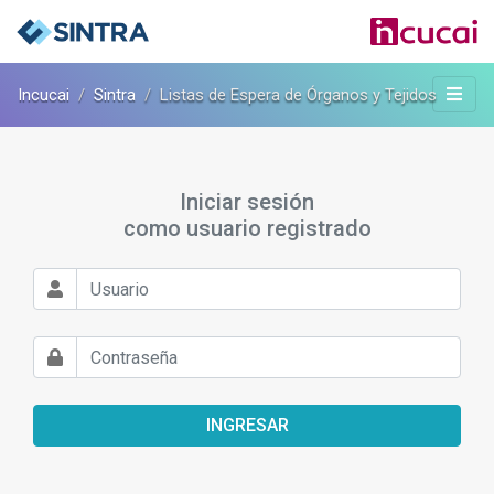
sintra.incucai.gov.ar
Incucai
Sintra
Listas de Espera de Órganos y Tejidos
Iniciar sesión
como usuario registrado
INGRESAR